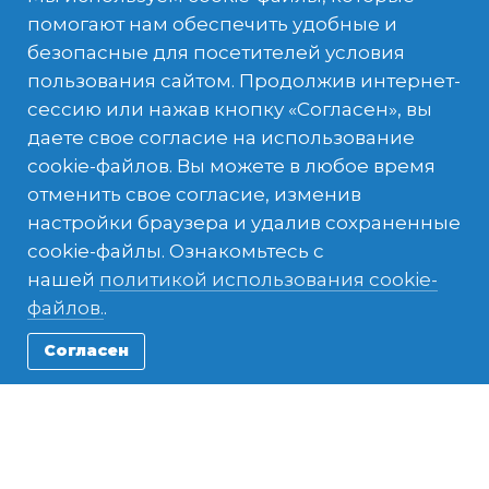
помогают нам обеспечить удобные и
Имя
безопасные для посетителей условия
пользования сайтом. Продолжив интернет-
сессию или нажав кнопку «Согласен», вы
Фамилия
даете свое согласие на использование
cookie-файлов. Вы можете в любое время
Электронная почта родителя / опекуна
*
отменить свое согласие, изменив
настройки браузера и удалив сохраненные
cookie-файлы. Ознакомьтесь с
нашей
политикой использования cookie-
Город/Край
*
файлов.
.
Согласен
Как вы предпочитаете, чтобы с вами связались?
*