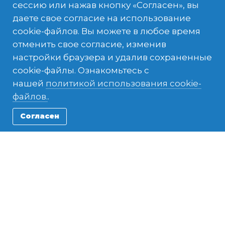
сессию или нажав кнопку «Согласен», вы
даете свое согласие на использование
cookie-файлов. Вы можете в любое время
отменить свое согласие, изменив
Великобритания и
настройки браузера и удалив сохраненные
доступные программы
cookie-файлы. Ознакомьтесь с
нашей
политикой использования cookie-
файлов.
.
Согласен
Semestra programma Lielbritānijā
ДЛИТЕЛЬНОСТИ
СТОИМОСТЬ
4-8 месяца
11480 EUR
ДАТЫ ПРОГРАММЫ
Сен 2024 - Фев 2025