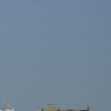
ропы!