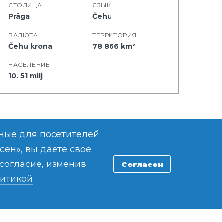
СТОЛИЦА
ЯЗЫК
Prāga
Čehu
BАЛЮТА
ТЕРРИТОРИЯ
Čehu krona
78 866 km²
НАСЕЛЕНИЕ
10. 51 milj
сные для посетителей
ен», вы даете свое
согласие, изменив
Согласен
итикой
раммы