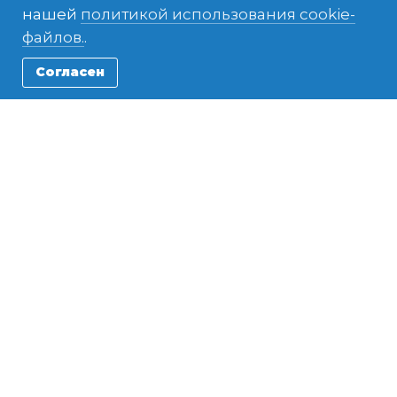
нашей
политикой использования cookie-
файлов.
.
Согласен
Встреча в
Принимающая
Жилье
аэропорту
семья
Питание
Размещение в
Community
школе
Service Placement
Индивидуальное
Медицинская
24/7 Поддержка в
контактное лицо
страховка
чрезвычайной
ситуации
Транспорт в
Обучение языку
Pасшифровка
школу
оценок
Больше