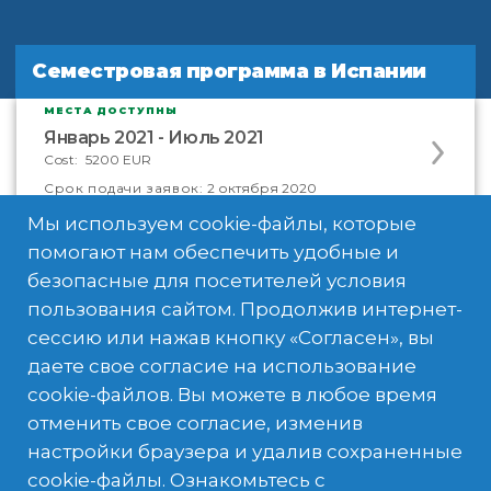
Семестровая программа в Испании
Семестровая программа в Испании
МЕСТА ДОСТУПНЫ
Apply
Январь 2021 - Июль 2021
to
Cost:
5200 EUR
this
Cрок подачи заявок:
2 октября 2020
program
Мы используем cookie-файлы, которые
offering
помогают нам обеспечить удобные и
безопасные для посетителей условия
пользования сайтом. Продолжив интернет-
сессию или нажав кнопку «Согласен», вы
даете свое согласие на использование
cookie-файлов. Вы можете в любое время
отменить свое согласие, изменив
Что входит в ваш опыт
настройки браузера и удалив сохраненные
cookie-файлы. Ознакомьтесь с