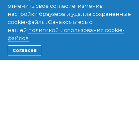
отменить свое согласие, изменив
Что входит в ваш опыт
настройки браузера и удалив сохраненные
cookie-файлы. Ознакомьтесь с
нашей
политикой использования cookie-
файлов.
.
Согласен
Встреча в
Принимающая
Жилье
аэропорту
семья
Питание
Размещение в
Community
школе
Service Placement
Индивидуальное
Медицинская
24/7 Поддержка в
контактное лицо
страховка
чрезвычайной
ситуации