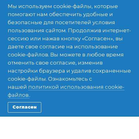
Мы используем cookie-файлы, которые
Участникам необходим сертификат как
помогают нам обеспечить удобные и
минимум уровня А1 по французскому
безопасные для посетителей условия
языку.
пользования сайтом. Продолжив интернет-
В случае, если у участника нет
сессию или нажав кнопку «Согласен», вы
необходимых знаний французского,
даете свое согласие на использование
перед участием в программе нужно
cookie-файлов. Вы можете в любое время
будет пройти интернет-курсы Rosetta
отменить свое согласие, изменив
Stone и покрыть дополнительные
настройки браузера и удалив сохраненные
расходы за них.
cookie-файлы. Ознакомьтесь с
нашей
политикой использования cookie-
Участники годовой программы должны
файлов.
.
принять участие в социальном проекте.
Согласен
Участников, которые курят, будет сложно
разместить в гостевых семьях.
90% жителей – католики.