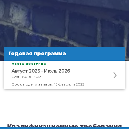
Годовая программа
МЕСТА ДОСТУПНЫ
Apply
Август 2025 - Июль 2026
to
Cost:
8000 EUR
this
Cрок подачи заявок:
15 февраля 2025
program
offering
Квалификационные требования