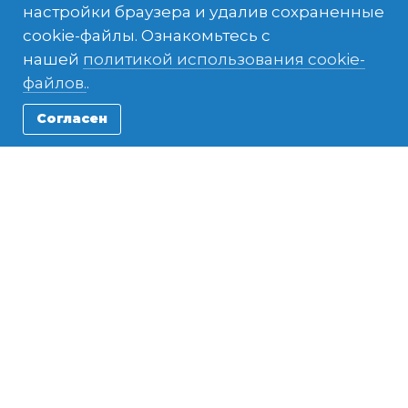
настройки браузера и удалив сохраненные
cookie-файлы. Ознакомьтесь с
нашей
политикой использования cookie-
файлов.
.
Cтоимость
Встреча в
Принимающая
Согласен
авиабилета
аэропорту
семья
Жилье
Питание
Размещение в
школе
Community
Индивидуальное
Медицинская
Service Placement
контактное лицо
страховка
24/7 Поддержка в
Транспорт в
Обучение языку
чрезвычайной
школу
ситуации