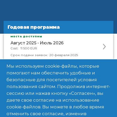
Годовая программа
Годовая программа
МЕСТА ДОСТУПНЫ
Apply
Август 2025 - Июль 2026
to
Cost:
11 500 EUR
this
Cрок подачи заявок:
20 февраля 2025
program
offering
Мы используем cookie-файлы, которые
помогают нам обеспечить удобные и
безопасные для посетителей условия
пользования сайтом. Продолжив интернет-
сессию или нажав кнопку «Согласен», вы
даете свое согласие на использование
cookie-файлов. Вы можете в любое время
отменить свое согласие, изменив
Что входит в ваш опыт