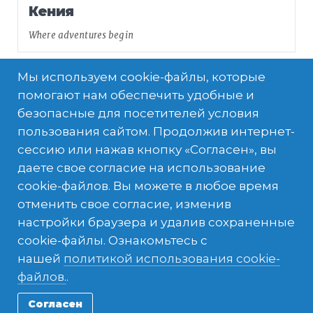
Кения
Where adventures begin
Мы используем cookie-файлы, которые
помогают нам обеспечить удобные и
безопасные для посетителей условия
пользования сайтом. Продолжив интернет-
сессию или нажав кнопку «Согласен», вы
даете свое согласие на использование
cookie-файлов. Вы можете в любое время
отменить свое согласие, изменив
настройки браузера и удалив сохраненные
Египет
cookie-файлы. Ознакомьтесь с
нашей
политикой использования cookie-
A journey to the cradle of civilization
файлов.
.
Согласен