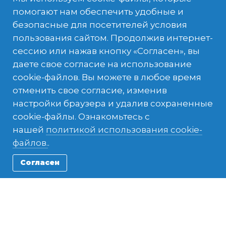
помогают нам обеспечить удобные и
безопасные для посетителей условия
пользования сайтом. Продолжив интернет-
сессию или нажав кнопку «Согласен», вы
даете свое согласие на использование
cookie-файлов. Вы можете в любое время
отменить свое согласие, изменив
настройки браузера и удалив сохраненные
cookie-файлы. Ознакомьтесь с
нашей
политикой использования cookie-
Year Program in Ireland
файлов.
.
Ирландия
Согласен
НАПРАВЛЕНИЯ
ДЛИТЕЛЬНОСТИ
СТОИМОСТЬ
8 месяца и больше
16500 EUR
ДАТЫ ПРОГРАММЫ
Авг 2025 - Июн 2026