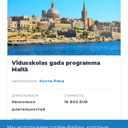
Vidusskolas gada programma
Maltā
Коста-Рика
НАПРАВЛЕНИЯ
ДЛИТЕЛЬНОСТИ
СТОИМОСТЬ
Несколько
16 800 EUR
длительностей
ДАТЫ ПРОГРАММЫ
Сен 2025 - Июн 2026
Мы используем cookie-файлы, которые