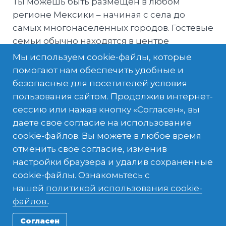
Ты можешь быть размещен в любом
регионе Мексики – начиная с села до
самых многонаселенных городов. Гостевые
семьи обычно находятся в центре
общественной жизни. Некоторые семьи
Мы используем cookie-файлы, которые
очень большие, включающие в себя
помогают нам обеспечить удобные и
дальних родственников и неженатых
безопасные для посетителей условия
детей, которые живут дома. Родители
пользования сайтом. Продолжив интернет-
критически оценивают безопасность своих
сессию или нажав кнопку «Согласен», вы
детей, поэтому важно сообщать им о своих
даете свое согласие на использование
планах.
cookie-файлов. Вы можете в любое время
отменить свое согласие, изменив
настройки браузера и удалив сохраненные
cookie-файлы. Ознакомьтесь с
нашей
политикой использования cookie-
файлов.
.
Согласен