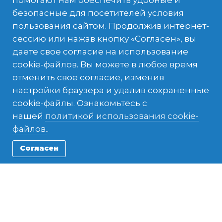
семьи также побуждают детей
безопасные для посетителей условия
наслаждаться свободным временем.
пользования сайтом. Продолжив интернет-
сессию или нажав кнопку «Согласен», вы
даете свое согласие на использование
cookie-файлов. Вы можете в любое время
отменить свое согласие, изменив
настройки браузера и удалив сохраненные
Люди
cookie-файлы. Ознакомьтесь с
нашей
политикой использования cookie-
Твоя гостевая семья может проживать в
файлов.
.
любом месте США, хотя большая часть
студентов AFS размещается в пригородах
Согласен
или маленьких городах. Не существует
одной типичной гостевой американской
семьи – Твоя семья может быть
афроамериканского,
латиноамериканского, азиатского или