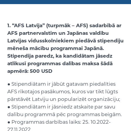
1. “AFS Latvija” (turpmāk – AFS) sadarbībā ar
AFS partnervalstīm un Japānas valdību
Latvijas vidusskolniekiem piedāvā stipendiju
mēneša mācību programmai Japānā.
Stipendija paredz, ka kandidātam jāsedz
atlikusī programmas dalības maksa šādā
apmērā: 500 USD
● Stipendiātam ir jābūt gatavam piedalīties
AFS rīkotajos pasākumos, kuros var tikt lūgts
pārstāvēt Latviju un popularizēt organizāciju;
● Stipendiātam ir jāsniedz atskaite par savu
dalību programmā pēc programmas beigām.
● Programmas darbības laiks: 25. 10.2022-
27.11.2022