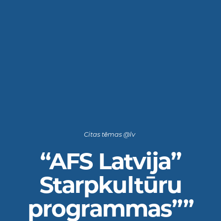
Citas tēmas @lv
“AFS Latvija”
Starpkultūru
programmas””