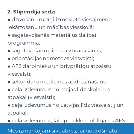
2. Stipendija sedz:
● dzīvošanu rūpīgi izmeklētā viesģimenē,
iekārtošanu un mācības viesskolā;
● sagatavošanās materiālus dalībai
programmā;
● sagatavošanu pirms aizbraukšanas;
● orientācijas nometnes viesvalstī;
● AFS darbinieku un brīvprātīgu atbalstu
viesvalstī;
● sekundāro medicīnas apdrošināšanu;
● ceļa izdevumus no mājas līdz skolai un
atpakaļ (viesvalstī);
● ceļa izdevumus no Latvijas līdz viesvalstij un
atpakaļ;
● ceļa izdevumus, lai apmeklētu obligātos AFS
pasākumus (viesvalstī);
Mēs izmantojam sīkdatnes, lai nodrošinātu