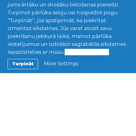
● mācību grāmatas obligātajiem mācību
jums ērtāku un drošāku lietošanas pieredzi.
priekšmetiem skolā.
Turpinot pārlūka sesiju vai nospiežot pogu
“Turpināt”, jūs apstiprināt, ka piekrītat
3. Vecuma ierobežojumi
izmantot sīkdatnes. Jūs varat atcelt savu
● Stipendija tiek piešķirta jaunietim/-ei, kas
piekrišanu jebkurā laikā, mainot pārlūka
dzimis laika posmā: 02.04.2004- 01.04.2007
iestatījumus un izdzēšot saglabātās sīkdatnes.
● Jaunietim ir jābūt pabeigtām 9. klasēm;
Iepazīstieties ar mūsu
Sīkdatņu politiku
.
● Jaunietim ir jābūt pamatzināšanām japāņu
valodā/ labām angļu valodas zināšanām.
More Settings
Turpināt
● Kritēriji stipendiātu atlasei:
● skaidra motivācija un augsta atbildības
sajūta;
● vēlme un spēja adaptēties svešā vidē;
● labas sekmes mācībās (tiek vērtēta vidējā
atzīme);
● līdzšinējā darbība AFS organizācijā tiek
uzskatīta par priekšrocību (brīvprātīgais,
biedrs, viesģimene);