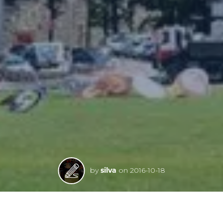
by
silva
on
2016-10-18