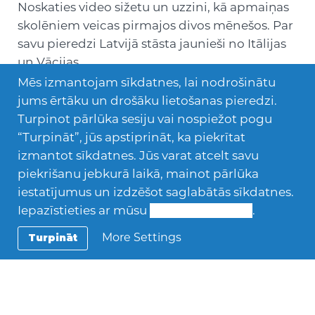
Noskaties video sižetu un uzzini, kā apmaiņas
skolēniem veicas pirmajos divos mēnešos. Par
savu pieredzi Latvijā stāsta jaunieši no Itālijas
un Vācijas.
Mēs izmantojam sīkdatnes, lai nodrošinātu
jums ērtāku un drošāku lietošanas pieredzi.
Turpinot pārlūka sesiju vai nospiežot pogu
“Turpināt”, jūs apstiprināt, ka piekrītat
izmantot sīkdatnes. Jūs varat atcelt savu
piekrišanu jebkurā laikā, mainot pārlūka
iestatījumus un izdzēšot saglabātās sīkdatnes.
Iepazīstieties ar mūsu
Sīkdatņu politiku
.
More Settings
Turpināt