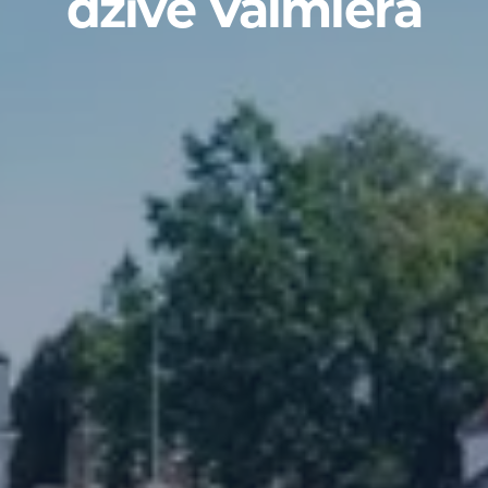
dzīve Valmierā