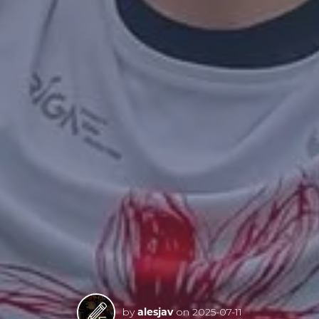
by
alesjav
on
2025-07-11