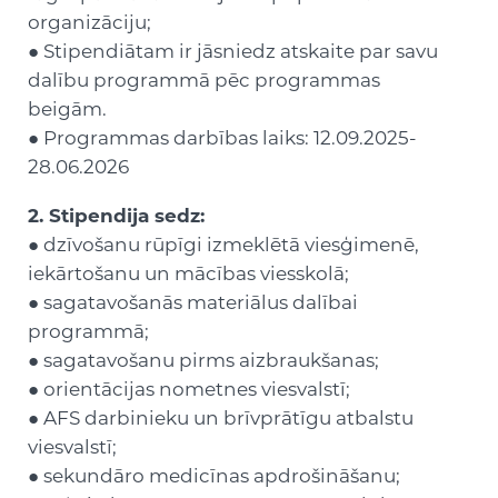
organizāciju;
● Stipendiātam ir jāsniedz atskaite par savu
dalību programmā pēc programmas
beigām.
● Programmas darbības laiks: 12.09.2025-
28.06.2026
2. Stipendija sedz:
● dzīvošanu rūpīgi izmeklētā viesģimenē,
iekārtošanu un mācības viesskolā;
● sagatavošanās materiālus dalībai
programmā;
● sagatavošanu pirms aizbraukšanas;
● orientācijas nometnes viesvalstī;
● AFS darbinieku un brīvprātīgu atbalstu
viesvalstī;
● sekundāro medicīnas apdrošināšanu;