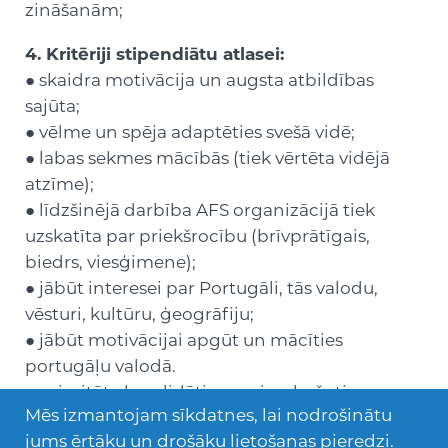
zināšanām;
4. Kritēriji stipendiātu atlasei:
● skaidra motivācija un augsta atbildības
sajūta;
● vēlme un spēja adaptēties svešā vidē;
● labas sekmes mācībās (tiek vērtēta vidējā
atzīme);
● līdzšinējā darbība AFS organizācijā tiek
uzskatīta par priekšrocību (brīvprātīgais,
biedrs, viesģimene);
● jābūt interesei par Portugāli, tās valodu,
vēsturi, kultūru, ģeogrāfiju;
● jābūt motivācijai apgūt un mācīties
portugāļu valodā.
● prioritāte kandidātiem ar ierobežotiem
Mēs izmantojam sīkdatnes, lai nodrošinātu
sociāli-ekonomiskiem apstākļiem.
jums ērtāku un drošāku lietošanas pieredzi.