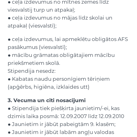
● ceļa izdevumus no mītnes zemes līdz
viesvalstij turp un atpakaļ;
● ceļa izdevumus no mājas līdz skolai un
atpakaļ (viesvalstī);
● ceļa izdevumus, lai apmeklētu obligātos AFS
pasākumus (viesvalstī);
● mācību grāmatas obligātajiem mācību
priekšmetiem skolā.
Stipendija nesedz:
● Kabatas naudu personīgiem tēriņiem
(apģērbs, higiēna, izklaides utt)
3. Vecuma un citi nosacījumi
● Stipendija tiek piešķirta jaunietim/-ei, kas
dzimis laika posmā: 12.09.2007 līdz 12.09.2010
● Jaunietim ir jābūt pabeigtām 9. klasēm;
● Jaunietim ir jābūt labām angļu valodas