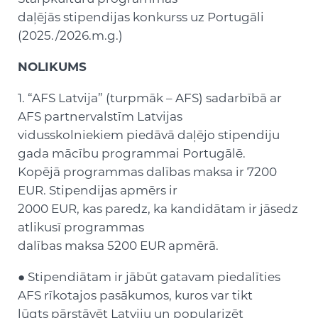
daļējās stipendijas konkurss uz Portugāli
(2025./2026.m.g.)
NOLIKUMS
1. “AFS Latvija” (turpmāk – AFS) sadarbībā ar
AFS partnervalstīm Latvijas
vidusskolniekiem piedāvā daļējo stipendiju
gada mācību programmai Portugālē.
Kopējā programmas dalības maksa ir 7200
EUR. Stipendijas apmērs ir
2000 EUR, kas paredz, ka kandidātam ir jāsedz
atlikusī programmas
dalības maksa 5200 EUR apmērā.
● Stipendiātam ir jābūt gatavam piedalīties
AFS rīkotajos pasākumos, kuros var tikt
lūgts pārstāvēt Latviju un popularizēt