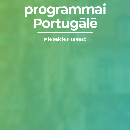
programmai
Portugālē
Piesakies tagad!