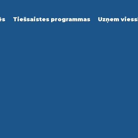
ēs
Tiešsaistes programmas
Uzņem viess