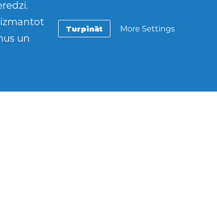
redzi.
t izmantot
Turpināt
More Settings
umus un
emēram,
– viņa ģimenē ir
 kā arī viņam