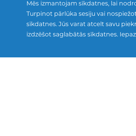
Mēs izmantojam sīkdatnes, lai nodro
Turpinot pārlūka sesiju vai nospiežot
sīkdatnes. Jūs varat atcelt savu pie
17 gadi
izdzēšot saglabātās sīkdatnes. Iepaz
Sports
Mūzika
Futbols
Jorge brīvo lai
skatoties filmas
3 suņi, kurus viņ
Puisim ļoti patīk
patīk Formula 1