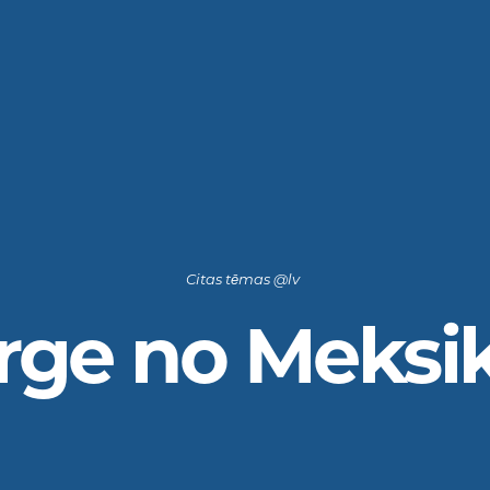
Citas tēmas @lv
rge no Meksi