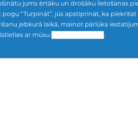
šinātu jums ērtāku un drošāku lietošanas pie
 pogu “Turpināt”, jūs apstiprināt, ka piekrīta
krišanu jebkurā laikā, mainot pārlūka iestatīj
īstieties ar mūsu
Sīkdatņu politiku
.
ku labprāt pavada laiku kopā ar vecākiem, pi
 un pastaigājoties. Puisim ļoti patīk dzīvnieki 
š ļoti mīl.
 sports – viņa mīļākais sporta veids ir futbols,
.