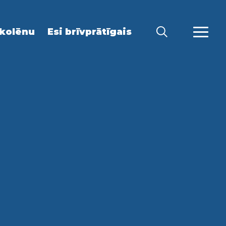
kolēnu
Esi brīvprātīgais
MEKLĒT
VAIRĀ