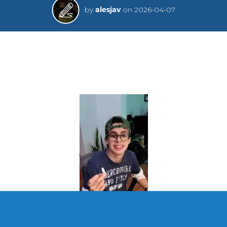
by
alesjav
on
2026-04-07