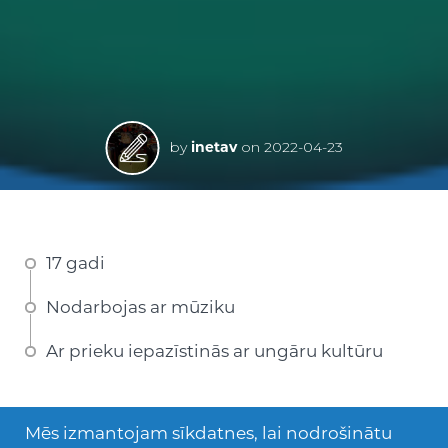
by
inetav
on
2022-04-23
17 gadi
Nodarbojas ar mūziku
Ar prieku iepazīstinās ar ungāru kultūru
Abelam no Ungārijas ir 17 gadi. Sevi viņš
Mēs izmantojam sīkdatnes, lai nodrošinātu
raksturo ka parastu tīni, kurš daudz laika