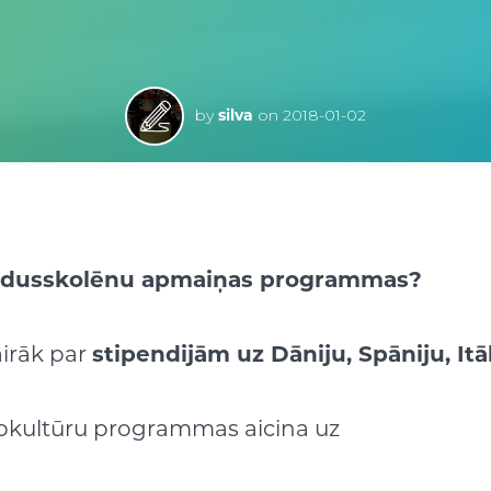
by
silva
on
2018-01-02
dusskol
ē
nu apmai
ņ
as programmas?
airāk par
stipendij
ā
m uz D
ā
niju, Sp
ā
niju, It
ā
rpkultūru programmas aicina uz