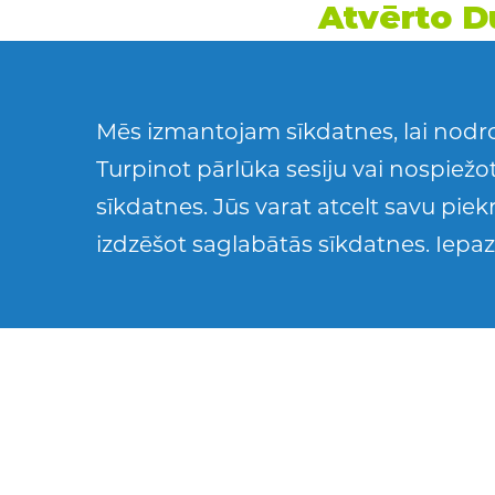
Atv
ē
rto D
kr
ū
zes
11.janv
ā
r
ī
plkst 
Mēs izmantojam sīkdatnes, lai nodro
Turpinot pārlūka sesiju vai nospiežot
Kafejn
ī
c
ā
“ Grai
sīkdatnes. Jūs varat atcelt savu pie
izdzēšot saglabātās sīkdatnes. Iepaz
AFS Latvija izs
un Itālijā 2018/2
programmas iz
Esi laipni aicin
stipendijas konk
gadu stipendiāti