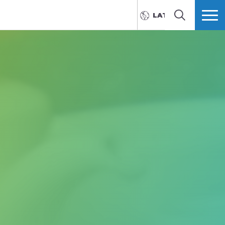
LATVIEŠU
MEKLĒT
VAIRĀK