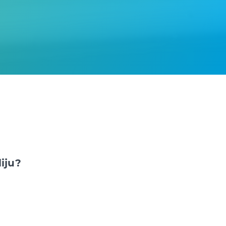
liju?