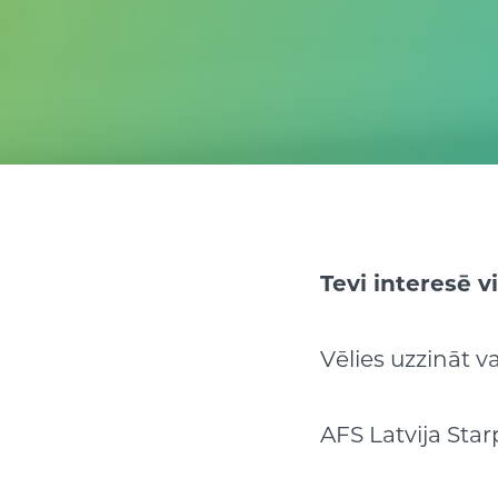
Tevi interes
ē
vi
Vēlies uzzināt v
AFS Latvija Sta