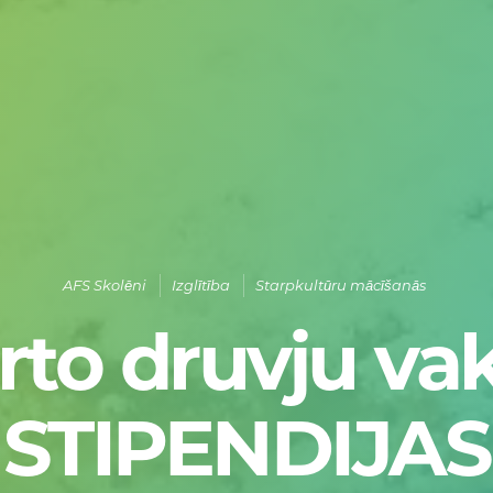
AFS Skolēni
Izglītība
Starpkultūru mācīšanās
rto druvju vak
STIPENDIJAS