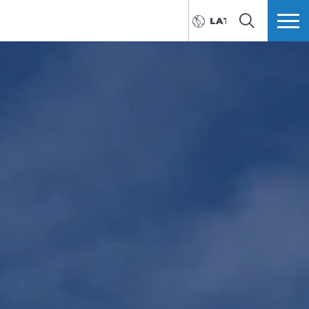
LATVIEŠU
MEKLĒT
VAIRĀK