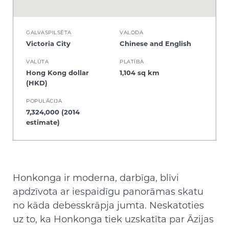
GALVASPILSĒTA
VALODA
Victoria City
Chinese and English
VALŪTA
PLATĪBA
Hong Kong dollar
1,104 sq km
(HKD)
POPULĀCIJA
7,324,000 (2014
estimate)
Honkonga ir moderna, darbīga, blīvi
apdzīvota ar iespaidīgu panorāmas skatu
no kāda debesskrāpja jumta. Neskatoties
uz to, ka Honkonga tiek uzskatīta par Āzijas