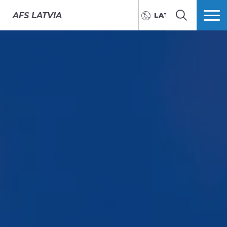
AFS
LATVIA
LATVIEŠU
MEKLĒT
VAIRĀK