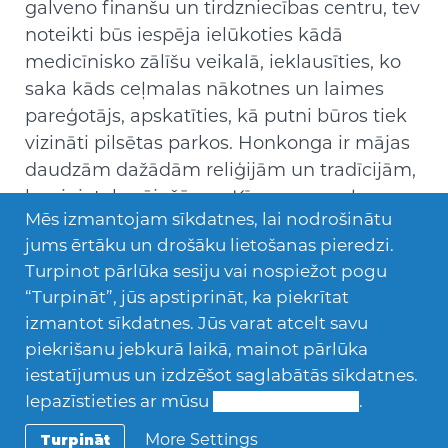
galveno finanšu un tirdzniecības centru, tev
noteikti būs iespēja ielūkoties kādā
medicīnisko zālīšu veikalā, ieklausīties, ko
saka kāds ceļmalas nākotnes un laimes
pareģotājs, apskatīties, kā putni būros tiek
vizināti pilsētas parkos. Honkonga ir mājas
daudzām dažādām reliģijām un tradīcijām,
kas ir ietekmējušās no Ķīnas un angļu
Mēs izmantojam sīkdatnes, lai nodrošinātu
kultūrām.
jums ērtāku un drošāku lietošanas pieredzi.
Turpinot pārlūka sesiju vai nospiežot pogu
Jaunieši Honkongā ļoti nopietni izturas pret
“Turpināt”, jūs apstiprināt, ka piekrītat
mācībām. Brīvais laiks tiek pavadīts kopā ar
izmantot sīkdatnes. Jūs varat atcelt savu
ģimeni vai radu pulkā. Ir pieejami dažādi
piekrišanu jebkurā laikā, mainot pārlūka
brīvā laika klubi(netbola komanda,
iestatījumus un izdzēšot saglabātās sīkdatnes.
vieglatlētika, debašu klubs, teātra un
Iepazīstieties ar mūsu
Sīkdatņu politiku
.
vēstures klubs, u.c.) , kā arī vēl daudz un
More Settings
Turpināt
dažādi ārpusskolas pulciņi, kuros atrast