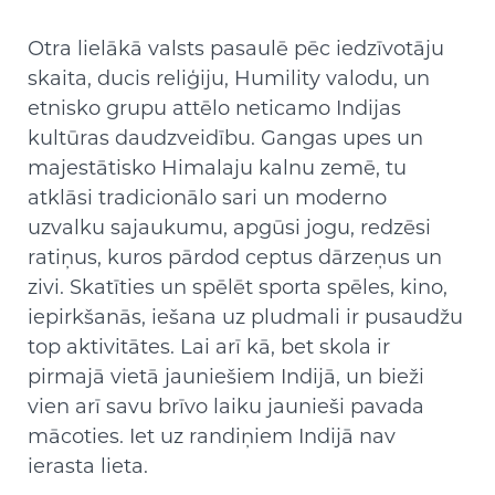
Otra lielākā valsts pasaulē pēc iedzīvotāju
skaita, ducis reliģiju, Humility valodu, un
etnisko grupu attēlo neticamo Indijas
kultūras daudzveidību. Gangas upes un
majestātisko Himalaju kalnu zemē, tu
atklāsi tradicionālo sari un moderno
uzvalku sajaukumu, apgūsi jogu, redzēsi
ratiņus, kuros pārdod ceptus dārzeņus un
zivi. Skatīties un spēlēt sporta spēles, kino,
iepirkšanās, iešana uz pludmali ir pusaudžu
top aktivitātes. Lai arī kā, bet skola ir
pirmajā vietā jauniešiem Indijā, un bieži
vien arī savu brīvo laiku jaunieši pavada
mācoties. Iet uz randiņiem Indijā nav
ierasta lieta.