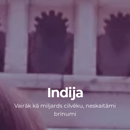
Indija
Vairāk kā miljards cilvēku, neskaitāmi
brīnumi