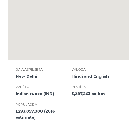
GALVASPILSĒTA
VALODA
New Delhi
Hindi and English
VALŪTA
PLATĪBA
Indian rupee (INR)
3,287,263 sq km
POPULĀCIJA
1,293,057,000 (2016
estimate)