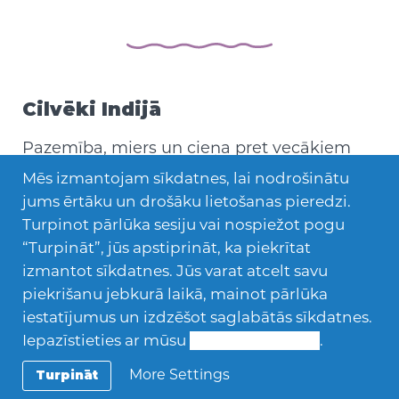
Cilvēki Indijā
Pazemība, miers un cieņa pret vecākiem
cilvēkiem ir liela vērtība Indijā. Dalīšanās un
Mēs izmantojam sīkdatnes, lai nodrošinātu
vietējā sabiedrība arī ir ļoti svarīgi – tu pat
jums ērtāku un drošāku lietošanas pieredzi.
vari dalīties ar savu ēdienu no sava šķīvja
Turpinot pārlūka sesiju vai nospiežot pogu
izrādot tuvības pazīmi. Cilvēki Indijā vairāk
“Turpināt”, jūs apstiprināt, ka piekrītat
koncentrējas uz sabiedrības vajadzībām
izmantot sīkdatnes. Jūs varat atcelt savu
nevis uz to, kas nepieciešams katram
piekrišanu jebkurā laikā, mainot pārlūka
individuāli. Indiešu comunikācijas stils
iestatījumus un izdzēšot saglabātās sīkdatnes.
vairāk ir netiešs un tev noteikti būs reta
Iepazīstieties ar mūsu
Sīkdatņu politiku
.
iespēja dzirdēt kādu tiešu ielūgumu.
More Settings
Turpināt
Veģetārisms Indijā ir ļoti populārs.