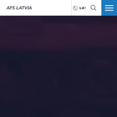
AFS
LATVIA
LATVIEŠU
MEKLĒT
VAIRĀK