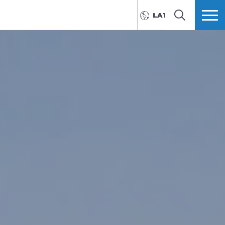
LATVIEŠU
MEKLĒT
VAIRĀK