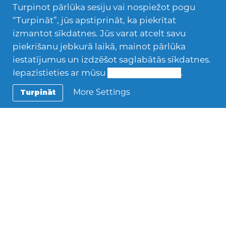
Turpinot pārlūka sesiju vai nospiežot pogu
– slēpošanu, snovošanu, peldēšanu,
“Turpināt”, jūs apstiprināt, ka piekrītat
pārgājienus un riteņbraukšanu.
izmantot sīkdatnes. Jūs varat atcelt savu
piekrišanu jebkurā laikā, mainot pārlūka
Pusaudžiem patīk komandu sporta veidi –
iestatījumus un izdzēšot saglabātās sīkdatnes.
basketbols, futbols un volejbols. Citas brīvā
Iepazīstieties ar mūsu
Sīkdatņu politiku
.
laika pavadīšanas iespējas ir teātra
apmeklēšana, dziedāšana korī un dejas.
More Settings
Turpināt
Nedēļas nogalēs pusaudži dodas uz
kafejnīcām vai boulingu.
Cilvēki
AFS studenti tiek izvietoti visā Slovēnijas