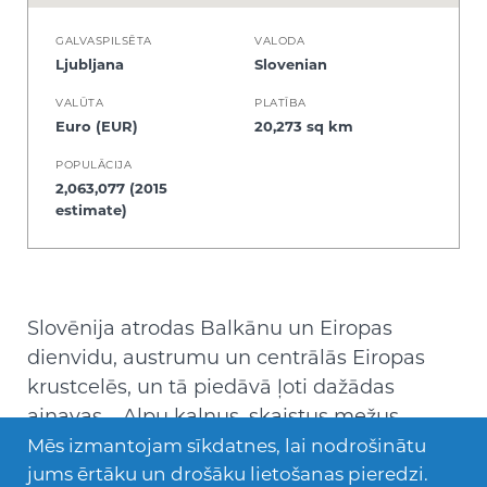
GALVASPILSĒTA
VALODA
Ljubljana
Slovenian
VALŪTA
PLATĪBA
Euro (EUR)
20,273 sq km
POPULĀCIJA
2,063,077 (2015
estimate)
Slovēnija atrodas Balkānu un Eiropas
dienvidu, austrumu un centrālās Eiropas
krustcelēs, un tā piedāvā ļoti dažādas
ainavas – Alpu kalnus, skaistus mežus,
Vidusjūras krastu un Panonijas līdzenumu.
Mēs izmantojam sīkdatnes, lai nodrošinātu
Šī ir valsts, kas mīl sportu visa gada garumā
jums ērtāku un drošāku lietošanas pieredzi.