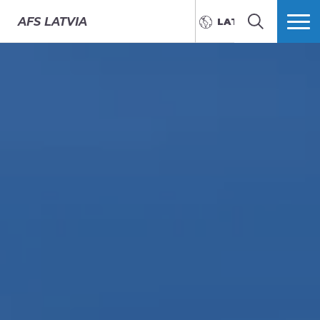
AFS
LATVIA
LATVIEŠU
MEKLĒT
VAIRĀK