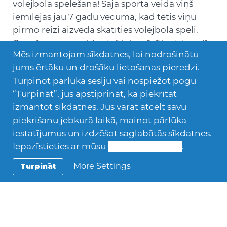
volejbola spēlēšana! Šajā sporta veidā viņš
iemīlējās jau 7 gadu vecumā, kad tētis viņu
pirmo reizi aizveda skatīties volejbola spēli.
Caur šo sporta veidu viņš ir iemācījies izbaudīt
Mēs izmantojam sīkdatnes, lai nodrošinātu
uzvaras un pārvarēt, pieņemt zaudējumus.
jums ērtāku un drošāku lietošanas pieredzi.
Ārpus skolas un volejbola spēlēm Daniele ļoti
Turpinot pārlūka sesiju vai nospiežot pogu
saista būšana dabā un došanās pārgājienos
“Turpināt”, jūs apstiprināt, ka piekrītat
pie jūras vai kalnos.
izmantot sīkdatnes. Jūs varat atcelt savu
piekrišanu jebkurā laikā, mainot pārlūka
PIESAKIES PAR VIESĢIMENI!
iestatījumus un izdzēšot saglabātās sīkdatnes.
Iepazīstieties ar mūsu
Sīkdatņu politiku
.
Izlasi
:
–
Kas ir AFS viesģimene?
More Settings
Turpināt
–
Viesģimenes statusa iegūšanas etapi
–
Kā AFS atbalsta viesģimenes?
–
Biežāk uzdotie jautājumi par viesģimeņu
atlases procesu