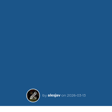
by
alesjav
on
2026-03-13