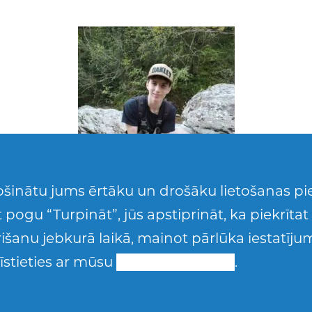
šinātu jums ērtāku un drošāku lietošanas pie
 pogu “Turpināt”, jūs apstiprināt, ka piekrīta
krišanu jebkurā laikā, mainot pārlūka iestatīj
īstieties ar mūsu
Sīkdatņu politiku
.