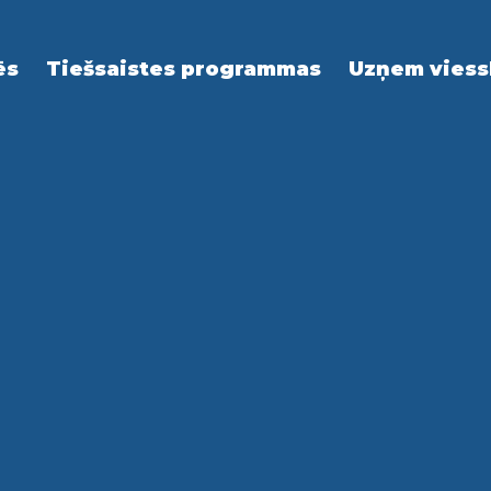
ēs
Tiešsaistes programmas
Uzņem viess