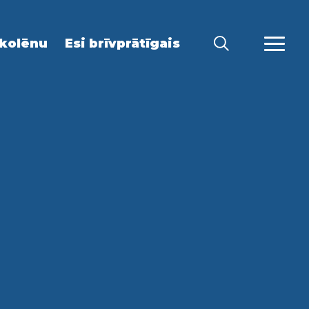
kolēnu
Esi brīvprātīgais
MEKLĒT
VAIRĀ