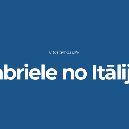
Citas tēmas @lv
briele no Itāli