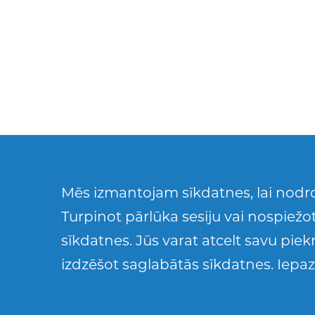
Mēs izmantojam sīkdatnes, lai nodro
Turpinot pārlūka sesiju vai nospiežot
sīkdatnes. Jūs varat atcelt savu pie
izdzēšot saglabātās sīkdatnes. Iepaz
17 gadi
Volejbols