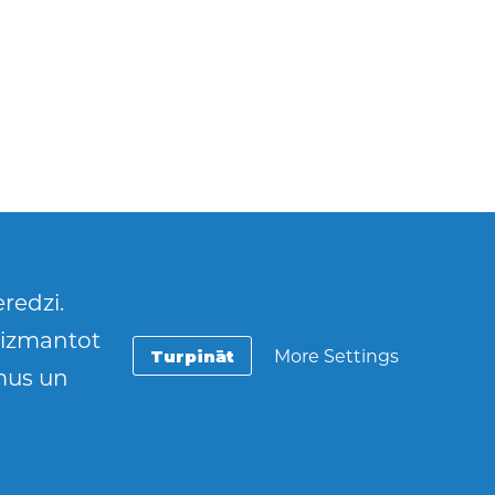
redzi.
t izmantot
Turpināt
More Settings
umus un