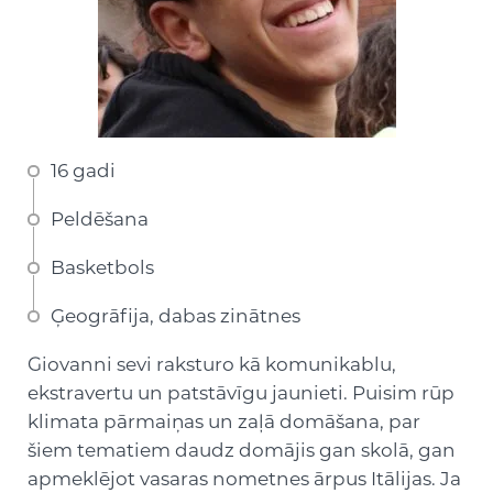
16 gadi
Peldēšana
Basketbols
Ģeogrāfija, dabas zinātnes
Giovanni sevi raksturo kā komunikablu,
ekstravertu un patstāvīgu jaunieti. Puisim rūp
klimata pārmaiņas un zaļā domāšana, par
šiem tematiem daudz domājis gan skolā, gan
apmeklējot vasaras nometnes ārpus Itālijas. Ja