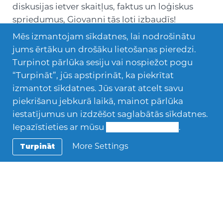
diskusijas ietver skaitļus, faktus un loģiskus
spriedumus, Giovanni tās ļoti izbaudīs!
Mēs izmantojam sīkdatnes, lai nodrošinātu
Ārpus skolas, Giovanni iesaistās dažnedažādās
jums ērtāku un drošāku lietošanas pieredzi.
sportiskās aktivitātēs – peld, spēlē basketbolu
Turpinot pārlūka sesiju vai nospiežot pogu
vai volejbolu, slēpo, supo un daudz ko citu!
“Turpināt”, jūs apstiprināt, ka piekrītat
izmantot sīkdatnes. Jūs varat atcelt savu
PIESAKIES PAR VIESĢIMENI!
piekrišanu jebkurā laikā, mainot pārlūka
iestatījumus un izdzēšot saglabātās sīkdatnes.
Izlasi
:
Iepazīstieties ar mūsu
Sīkdatņu politiku
.
–
Kas ir AFS viesģimene?
–
Viesģimenes statusa iegūšanas etapi
More Settings
Turpināt
–
Kā AFS atbalsta viesģimenes?
–
Biežāk uzdotie jautājumi par viesģimeņu
atlases procesu