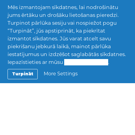
Mēs izmantojam sīkdatnes, lai nodrošinātu
jums ērtāku un drošāku lietošanas pieredzi.
Turpinot pārlūka sesiju vai nospiežot pogu
“Turpināt”, jūs apstiprināt, ka piekrītat
izmantot sīkdatnes. Jūs varat atcelt savu
piekrišanu jebkurā laikā, mainot pārlūka
iestatījumus un izdzēšot saglabātās sīkdatnes.
Iepazīstieties ar mūsu
Sīkdatņu politiku
.
More Settings
Turpināt
2022/2023
,
Viesskolēni
Gioelle (Itālija)
17 gadi Dejošana Tamborēšana Cilveku psiholoģija
Enerģiskais, zinātkārais un mērķtiecīgais itāļu
jaunietis Gioele, ar prieku gaida augustu, lai sāktu
savu…