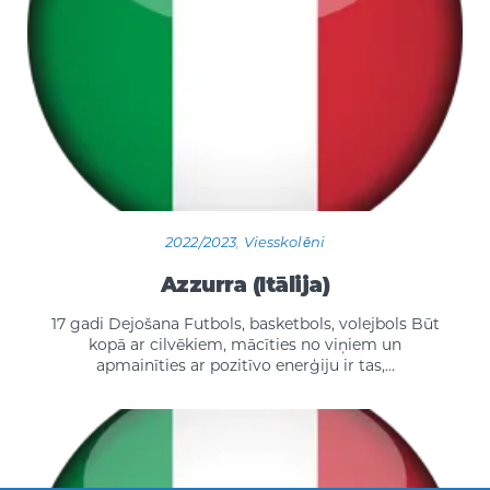
2022/2023
,
Viesskolēni
Azzurra (Itālija)
17 gadi Dejošana Futbols, basketbols, volejbols Būt
kopā ar cilvēkiem, mācīties no viņiem un
apmainīties ar pozitīvo enerģiju ir tas,…