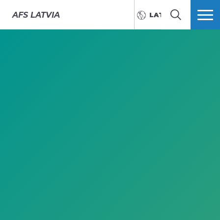
AFS
LATVIA
LATVIEŠU
MEKLĒT
VAIRĀK