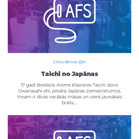
Citas tēmas @lv
Taichi no Japānas
17 gadi Beisbols Anime Klavieres Taichi dzīvo
Owariasahi-shi, pilsētā Japānas ziemeļrietumos.
Viņam ir divas vecākās māsas un viens jaunākais
brālis.…