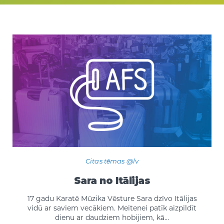
Citas tēmas @lv
Sara no Itālijas
17 gadu Karatē Mūzika Vēsture Sara dzīvo Itālijas
vidū ar saviem vecākiem. Meitenei patīk aizpildīt
dienu ar daudziem hobijiem, kā…