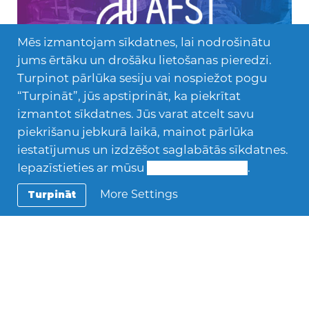
Mēs izmantojam sīkdatnes, lai nodrošinātu
jums ērtāku un drošāku lietošanas pieredzi.
Turpinot pārlūka sesiju vai nospiežot pogu
“Turpināt”, jūs apstiprināt, ka piekrītat
izmantot sīkdatnes. Jūs varat atcelt savu
Citas tēmas @lv
piekrišanu jebkurā laikā, mainot pārlūka
Lorenzo no Itālijas
iestatījumus un izdzēšot saglabātās sīkdatnes.
Iepazīstieties ar mūsu
Sīkdatņu politiku
.
17 gadi Sporta zāle Videospēles Eksaktās zinātnes
Lorenzo dzīvo Itālijas dienvidos ar vecākiem un
More Settings
Turpināt
māsu. Jaunietis cenšas savu laiku pavadīt…