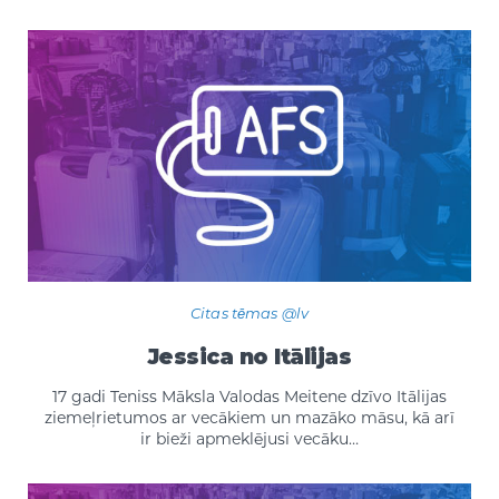
Citas tēmas @lv
Jessica no Itālijas
17 gadi Teniss Māksla Valodas Meitene dzīvo Itālijas
ziemeļrietumos ar vecākiem un mazāko māsu, kā arī
ir bieži apmeklējusi vecāku…