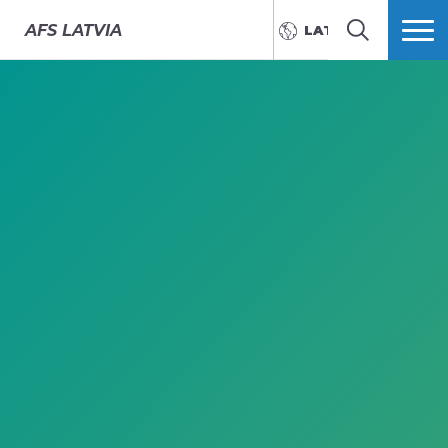
AFS
LATVIA
LATVIEŠU
MEKLĒT
VAIRĀK