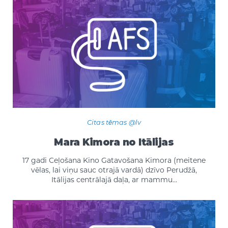
Citas tēmas @lv
Mara Kimora no Itālijas
17 gadi Ceļošana Kino Gatavošana Kimora (meitene
vēlas, lai viņu sauc otrajā vardā) dzīvo Perudžā,
Itālijas centrālajā daļa, ar mammu…