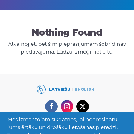
Nothing Found
Atvainojiet, bet šim pieprasījumam šobrīd nav
piedāvājuma. Lūdzu izmēģiniet citu.
LATVIEŠU
ENGLISH
Facebook
Instagram
Twitter
Mēs izmantojam sīkdatnes, lai nodrošinātu
Secondary
Mācies ārzemēs
jums ērtāku un drošāku lietošanas pieredzi.
Navigation