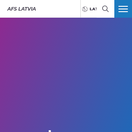
AFS
LATVIA
LATVIEŠU
MEKLĒT
VAIRĀK