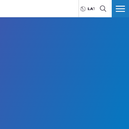
LATVIEŠU
MEKLĒT
VAIRĀK