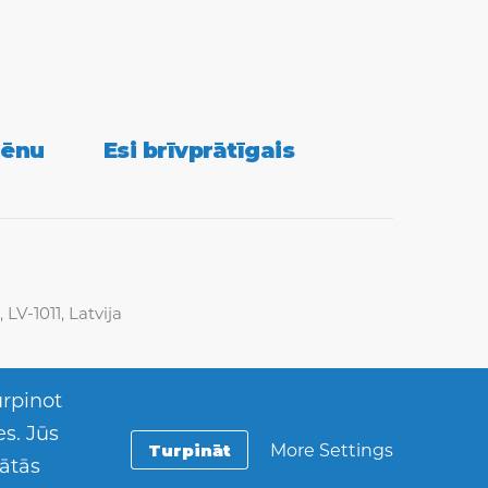
ter
lēnu
Esi brīvprātīgais
LV-1011, Latvija
urpinot
es. Jūs
Turpināt
More Settings
bātās