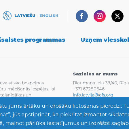
Facebook
Instagram
Twit
LATVIEŠU
ENGLISH
šsaistes programmas
Uzņem viessko
Sazinies ar mums
evalstiska bezpeļņas
Blaumaņa iela 38/40, Rīga, 
ūru mācīšanās iespējas, lai
+371 67280646
, taisnīgākas un
info.latvija@afs.org
tu jums ērtāku un drošāku lietošanas pieredzi. T
āt”, jūs apstiprināt, ka piekrītat izmantot sīkdatn
kā, mainot pārlūka iestatījumus un izdzēšot sagla