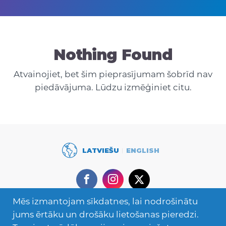
Nothing Found
Atvainojiet, bet šim pieprasījumam šobrīd nav
piedāvājuma. Lūdzu izmēģiniet citu.
LATVIEŠU
ENGLISH
Facebook
Instagram
Twitter
Mēs izmantojam sīkdatnes, lai nodrošinātu
Secondary
Mācies ārzemēs
jums ērtāku un drošāku lietošanas pieredzi.
Navigation