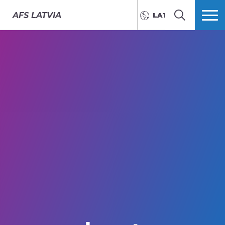
AFS
LATVIA
LATVIEŠU
MEKLĒT
VAIRĀK