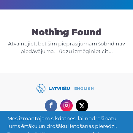
Nothing Found
Atvainojiet, bet šim pieprasījumam šobrīd nav
piedāvājuma. Lūdzu izmēģiniet citu.
LATVIEŠU
ENGLISH
Facebook
Instagram
Twitter
Mēs izmantojam sīkdatnes, lai nodrošinātu
Secondary
Mācies ārzemēs
jums ērtāku un drošāku lietošanas pieredzi.
Navigation