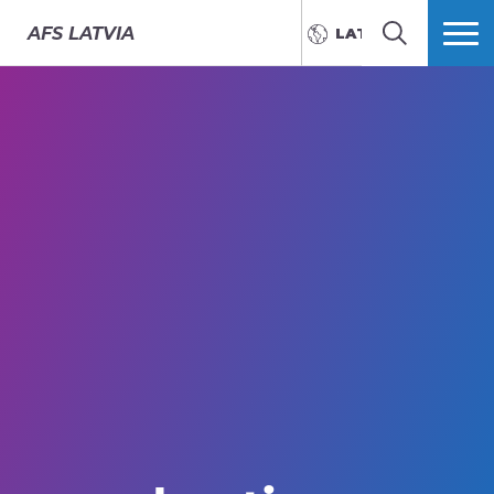
AFS
LATVIA
LATVIEŠU
MEKLĒT
VAIRĀK