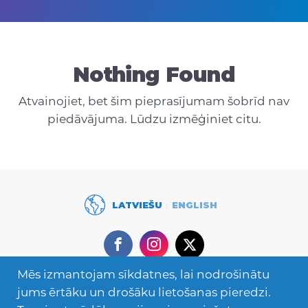
Nothing Found
Atvainojiet, bet šim pieprasījumam šobrīd nav
piedāvājuma. Lūdzu izmēģiniet citu.
LATVIEŠU
ENGLISH
Facebook
Instagram
Twitter
Mēs izmantojam sīkdatnes, lai nodrošinātu
Secondary
Mācies ārzemēs
jums ērtāku un drošāku lietošanas pieredzi.
Navigation