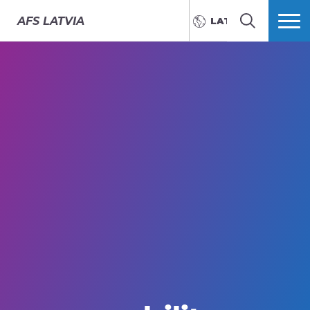
AFS
LATVIA
LATVIEŠU
MEKLĒT
VAIRĀK