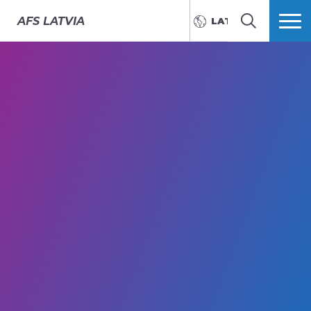
AFS
LATVIA
LATVIEŠU
MEKLĒT
VAIRĀK