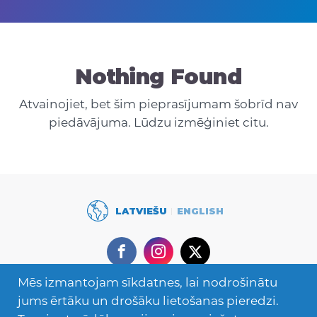
Nothing Found
Atvainojiet, bet šim pieprasījumam šobrīd nav
piedāvājuma. Lūdzu izmēģiniet citu.
LATVIEŠU
ENGLISH
Facebook
Instagram
Twitter
Mēs izmantojam sīkdatnes, lai nodrošinātu
Secondary
Mācies ārzemēs
jums ērtāku un drošāku lietošanas pieredzi.
Navigation