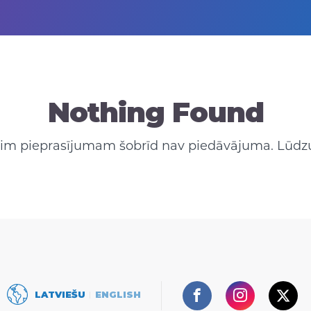
Nothing Found
 šim pieprasījumam šobrīd nav piedāvājuma. Lūdzu
Facebook
Instagram
Twit
LATVIEŠU
ENGLISH