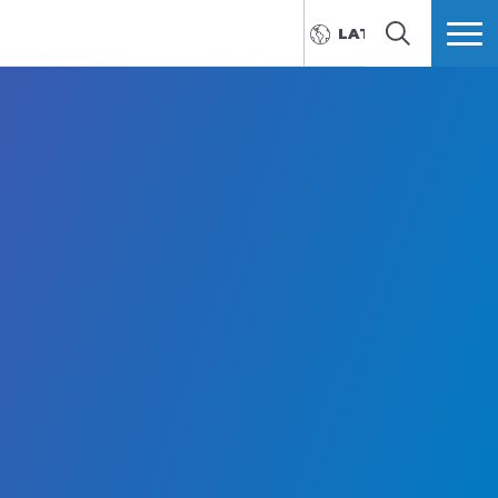
LATVIEŠU
MEKLĒT
VAIRĀK