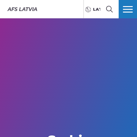
AFS
LATVIA
LATVIEŠU
MEKLĒT
VAIRĀK