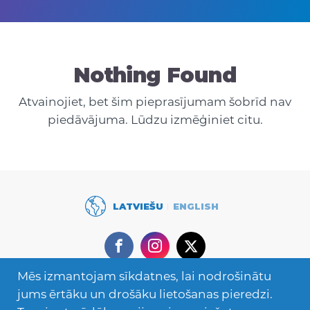
Nothing Found
Atvainojiet, bet šim pieprasījumam šobrīd nav
piedāvājuma. Lūdzu izmēģiniet citu.
LATVIEŠU
ENGLISH
Facebook
Instagram
Twitter
Mēs izmantojam sīkdatnes, lai nodrošinātu
Secondary
Mācies ārzemēs
jums ērtāku un drošāku lietošanas pieredzi.
Navigation