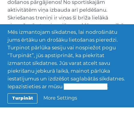
došanos pārgājienos! No sportiskajām
aktivitātēm viņa izbauda arī peldēšanu.
Skriešanas treniņi ir viņas šī brīža lielākā
aizraušanās, treniņus jāapmeklē un sacensībās
Mēs izmantojam sīkdatnes, lai nodrošinātu
jāpiedalās arī lietus, sniega vai vēja apstākļos!
jums ērtāku un drošāku lietošanas pieredzi.
3x nedēļā viņa darbojas kā brīvprātīgā
Turpinot pārlūka sesiju vai nospiežot pogu
palīdzot bērniem ar mācībām un organizējot
“Turpināt”, jūs apstiprināt, ka piekrītat
dažādus pasākumus jauniešiem.
izmantot sīkdatnes. Jūs varat atcelt savu
piekrišanu jebkurā laikā, mainot pārlūka
PIESAKIES PAR VIESĢIMENI!
iestatījumus un izdzēšot saglabātās sīkdatnes.
Iepazīstieties ar mūsu
Sīkdatņu politiku
.
Izlasi
:
–
Kas ir AFS viesģimene?
More Settings
Turpināt
–
Viesģimenes statusa iegūšanas etapi
–
Kā AFS atbalsta viesģimenes?
–
Biežāk uzdotie jautājumi par viesģimeņu
atlases procesu