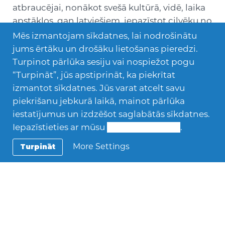
atbraucējai, nonākot svešā kultūrā, vidē, laika
apstākļos, gan latviešiem, iepazīstot cilvēku no
citas kultūrvides. «Ikdienā Natai un manai
Mēs izmantojam sīkdatnes, lai nodrošinātu
meitai Lienei bija jādala viena istaba, visai
jums ērtāku un drošāku lietošanas pieredzi.
ģimenei jārēķinās ar vēl vienu cilvēku it visā.
Turpinot pārlūka sesiju vai nospiežot pogu
Mūsu izpratne par dzīvi daudzos jautājumus
“Turpināt”, jūs apstiprināt, ka piekrītat
bija un arī tagad ir atšķirīga, taču tā mēs
izmantot sīkdatnes. Jūs varat atcelt savu
mācāmies izprast arī savus bērnus, ļaujam
piekrišanu jebkurā laikā, mainot pārlūka
viņiem mācīties no mums, pieaugt un paši
iestatījumus un izdzēšot saglabātās sīkdatnes.
iegūstam jaunu pieredzi,» spriež Latvijas
Iepazīstieties ar mūsu
Sīkdatņu politiku
.
viesumamma, «galvenais ir mīlestība, kuru
More Settings
Turpināt
jūtam cits pret citu, un tā bagātināmies. Tas ir
kā dot un saņemt vienlaikus.»