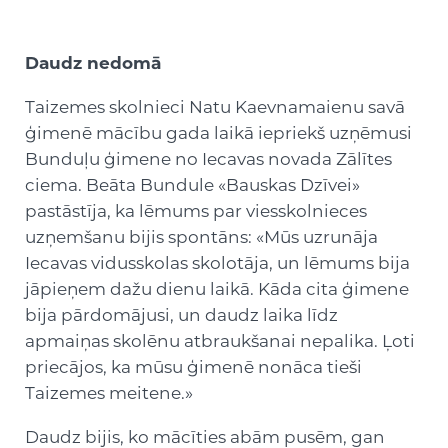
Daudz nedomā
Taizemes skolnieci Natu Kaevnamaienu savā
ģimenē mācību gada laikā iepriekš uzņēmusi
Bunduļu ģimene no Iecavas novada Zālītes
ciema. Beāta Bundule «Bauskas Dzīvei»
pastāstīja, ka lēmums par viesskolnieces
uzņemšanu bijis spontāns: «Mūs uzrunāja
Iecavas vidusskolas skolotāja, un lēmums bija
jāpieņem dažu dienu laikā. Kāda cita ģimene
bija pārdomājusi, un daudz laika līdz
apmaiņas skolēnu atbraukšanai nepalika. Ļoti
priecājos, ka mūsu ģimenē nonāca tieši
Taizemes meitene.»
Daudz bijis, ko mācīties abām pusēm, gan