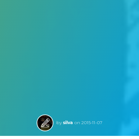
by
silva
on
2015-11-07