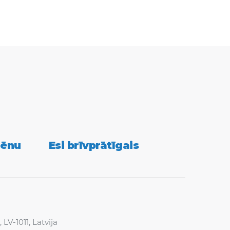
tter
lēnu
Esi brīvprātīgais
LV-1011, Latvija