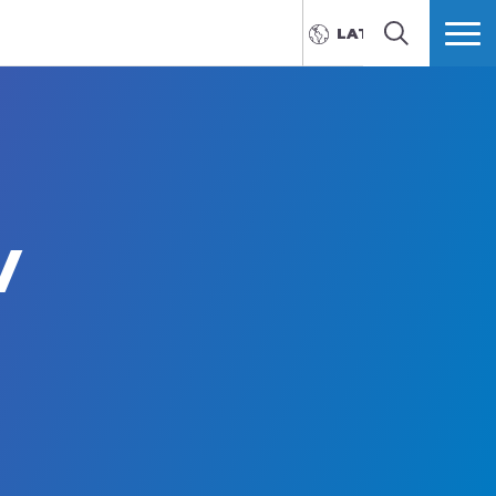
LATVIEŠU
MEKLĒT
VAIRĀK
v