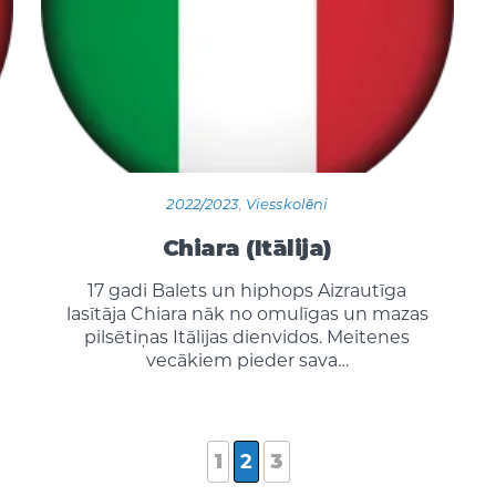
2022/2023
,
Viesskolēni
Chiara (Itālija)
17 gadi Balets un hiphops Aizrautīga
lasītāja Chiara nāk no omulīgas un mazas
pilsētiņas Itālijas dienvidos. Meitenes
vecākiem pieder sava…
1
2
3