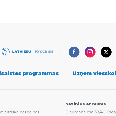
Facebook
Instagram
Twi
LATVIEŠU
РУССКИЙ
šsaistes programmas
Uzņem viessko
Sazinies ar mums
evalstiska bezpeļņas
Blaumaņa iela 38/40, Rīga, 