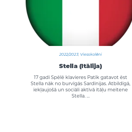
2022/2023
,
Viesskolēni
Stella (Itālija)
17 gadi Spēlē klavieres Patīk gatavot ēst
Stella nāk no burvīgās Sardīnijas. Atbildīgā,
iekļaujošā un sociāli aktīvā itāļu meitene
Stella. …
Posts
Pagination