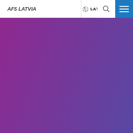
AFS
LATVIA
LATVIEŠU
MEKLĒT
VAIRĀK