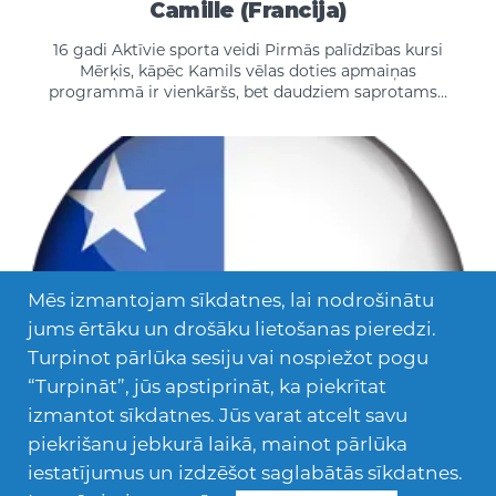
Camille (Francija)
16 gadi Aktīvie sporta veidi Pirmās palīdzības kursi
Mērķis, kāpēc Kamils vēlas doties apmaiņas
programmā ir vienkāršs, bet daudziem saprotams…
Mēs izmantojam sīkdatnes, lai nodrošinātu
jums ērtāku un drošāku lietošanas pieredzi.
Turpinot pārlūka sesiju vai nospiežot pogu
“Turpināt”, jūs apstiprināt, ka piekrītat
izmantot sīkdatnes. Jūs varat atcelt savu
piekrišanu jebkurā laikā, mainot pārlūka
iestatījumus un izdzēšot saglabātās sīkdatnes.