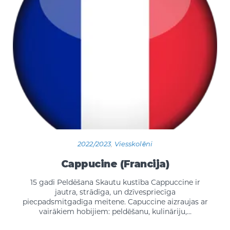
2022/2023
,
Viesskolēni
Cappucine (Francija)
15 gadi Peldēšana Skautu kustība Cappuccine ir
jautra, strādīga, un dzīvespriecīga
piecpadsmitgadīga meitene. Capuccine aizraujas ar
vairākiem hobijiem: peldēšanu, kulināriju,…