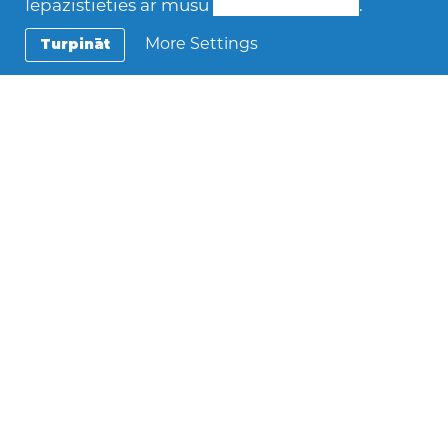
Iepazīstieties ar mūsu
Sīkdatņu politiku
.
2022/2023
,
Viesskolēni
More Settings
Turpināt
Ayline (Čīle)
16 gadi Poliglots Dejošana Ja kāds jautātu, kā var
raksturot Ayline, tuvinieki teiktu, ka viņa ir laipna,
pieklājīga meitene ar…