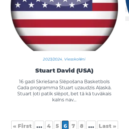
2023/2024
,
Viesskolēni
Stuart David (USA)
16 gadi Skriešana Slēpošana Basketbols
Gada programma Stuart uzaudzis Aļaskā.
Stuart ļoti patīk slēpot, bet tā kā tuvākais
kalns nav…
« First
...
4
5
6
7
8
...
Last »