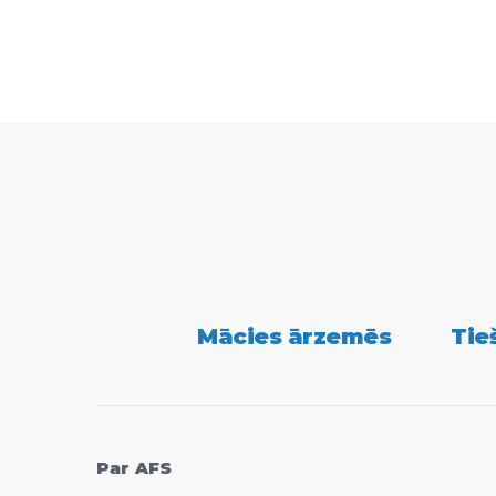
Secondary
Mācies ārzemēs
Tie
Navigation
Par AFS