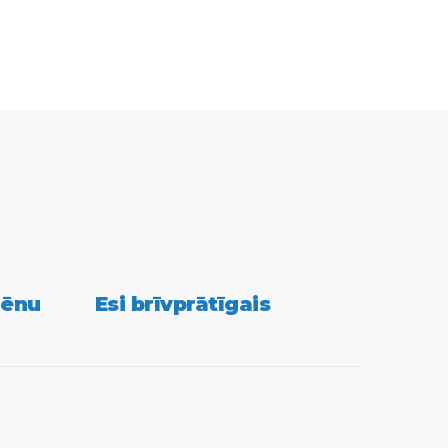
tter
lēnu
Esi brīvprātīgais