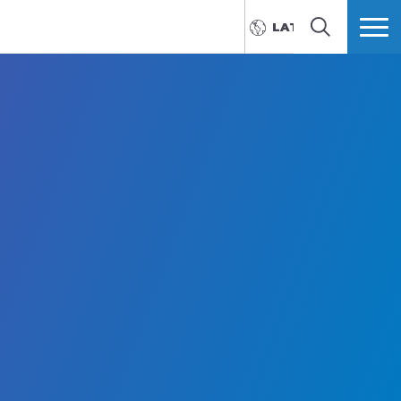
LATVIEŠU
MEKLĒT
VAIRĀK