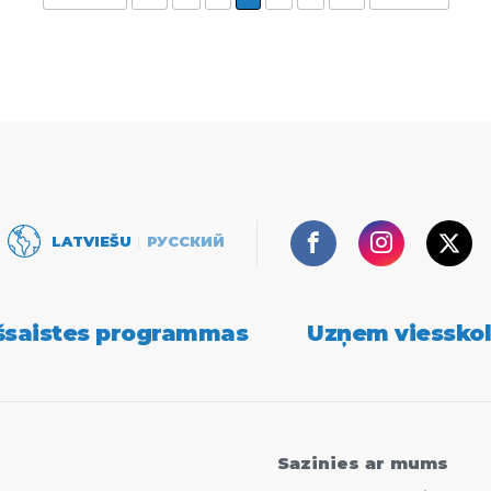
Facebook
Instagram
Twi
LATVIEŠU
РУССКИЙ
šsaistes programmas
Uzņem viessko
Sazinies ar mums