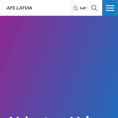
AFS
LATVIA
LATVIEŠU
MEKLĒT
VAIRĀK