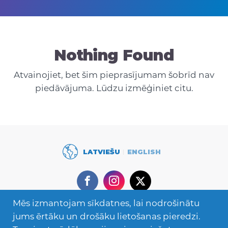
Nothing Found
Atvainojiet, bet šim pieprasījumam šobrīd nav
piedāvājuma. Lūdzu izmēģiniet citu.
LATVIEŠU
ENGLISH
Facebook
Instagram
Twitter
Mēs izmantojam sīkdatnes, lai nodrošinātu
Secondary
Mācies ārzemēs
jums ērtāku un drošāku lietošanas pieredzi.
Navigation