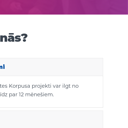
anās?
mi
tes Korpusa projekti var ilgt no
īdz par 12 mēnešiem.