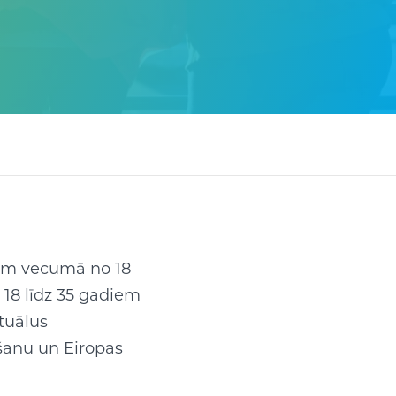
iem vecumā no 18
o 18 līdz 35 gadiem
ktuālus
šanu un Eiropas