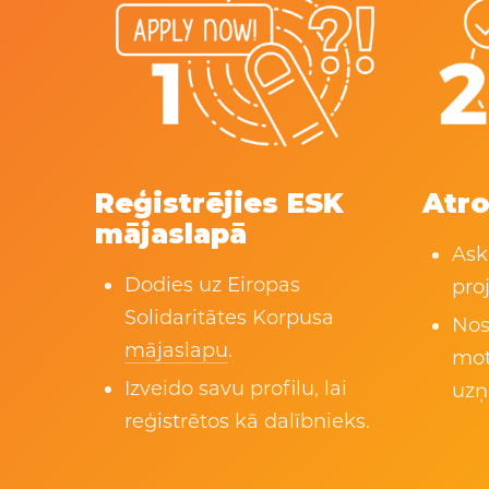
Reģistrējies ESK
Atro
mājaslapā
Ask
Dodies uz Eiropas
pro
Solidaritātes Korpusa
Nos
mājaslapu
.
mot
Izveido savu profilu, lai
uzņ
reģistrētos kā dalībnieks.