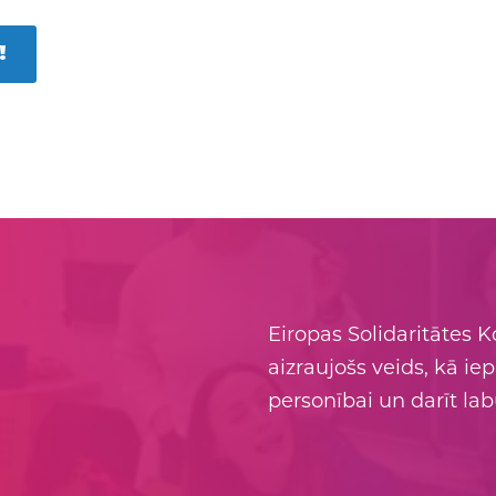
!
Eiropas Solidaritātes K
aizraujošs veids, kā ie
personībai un darīt la