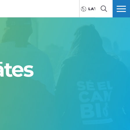
LATVIEŠU
MEKLĒT
VAIRĀK
ātes