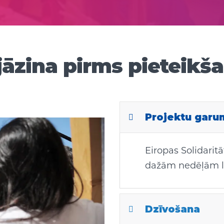
jāzina pirms pieteikš
Projektu garu
Eiropas Solidaritā
dažām nedēļām l
Dzīvošana