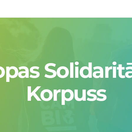
opas Solidarit
Korpuss