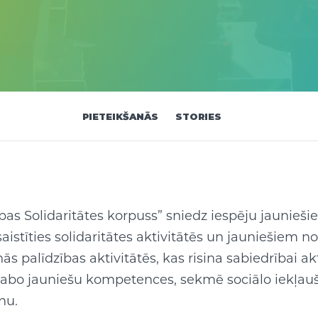
PIETEIKŠANĀS
STORIES
as Solidaritātes korpuss” sniedz iespēju jaunieš
aistīties solidaritātes aktivitātēs un jauniešiem n
ās palīdzības aktivitātēs, kas risina sabiedrībai a
zlabo jauniešu kompetences, sekmē sociālo iekļau
nu.