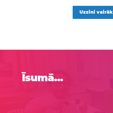
Uzzini vairāk
Īsumā...