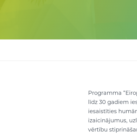
Programma “Eirop
līdz 30 gadiem ies
iesaistīties humān
izaicinājumus, u
vērtību stiprināša