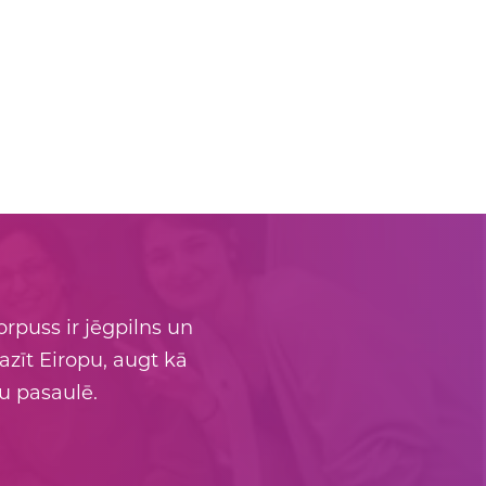
orpuss ir jēgpilns un
pazīt Eiropu, augt kā
bu pasaulē.