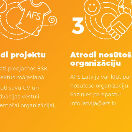
di projektu
Atrodi nosūto
organizāciju
ati pieejamos ESK
AFS Latvija var kļūt par
jektus mājaslapā.
nosūtoso organizāciju.
ūti savu CV un
Sazinies pa epastu:
ivācijas vēstuli
info.latvija@afs.lv
emošai organizācijai
.