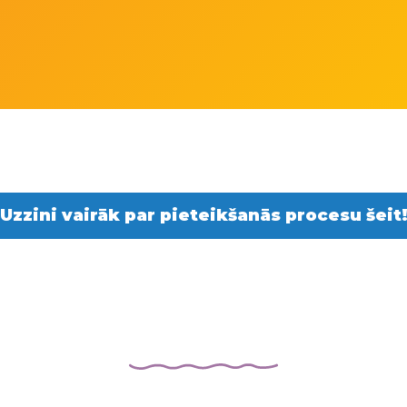
Uzzini vairāk par pieteikšanās procesu šeit