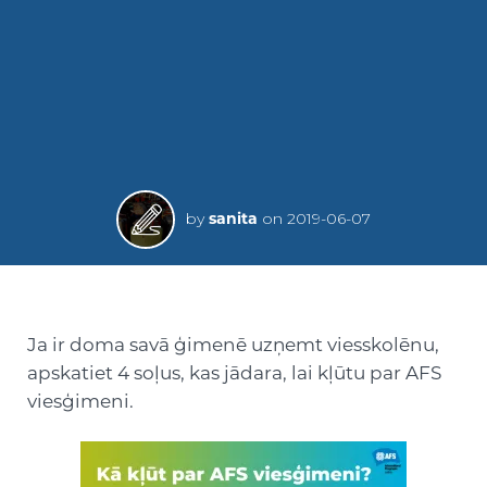
by
sanita
on
2019-06-07
Ja ir doma savā ģimenē uzņemt viesskolēnu,
apskatiet 4 soļus, kas jādara, lai kļūtu par AFS
viesģimeni.