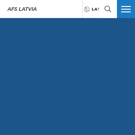
AFS
LATVIA
LATVIEŠU
MEKLĒT
VAIRĀK