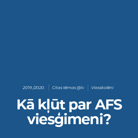
2019./2020.
Citas tēmas @lv
Viesskolēni
Kā kļūt par AFS
viesģimeni?