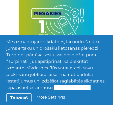
Mēs izmantojam sīkdatnes, lai nodrošinātu
jums ērtāku un drošāku lietošanas pieredzi.
Turpinot pārlūka sesiju vai nospiežot pogu
“Turpināt”, jūs apstiprināt, ka piekrītat
izmantot sīkdatnes. Jūs varat atcelt savu
piekrišanu jebkurā laikā, mainot pārlūka
iestatījumus un izdzēšot saglabātās sīkdatnes.
Iepazīstieties ar mūsu
Sīkdatņu politiku
.
More Settings
Turpināt